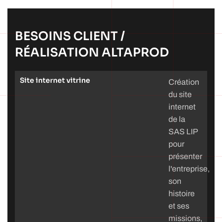
BESOINS CLIENT /
RÉALISATION ALTAPROD
Site internet vitrine
Création
du site
internet
de la
SAS LIP
pour
présenter
l'entreprise,
son
histoire
et ses
missions,