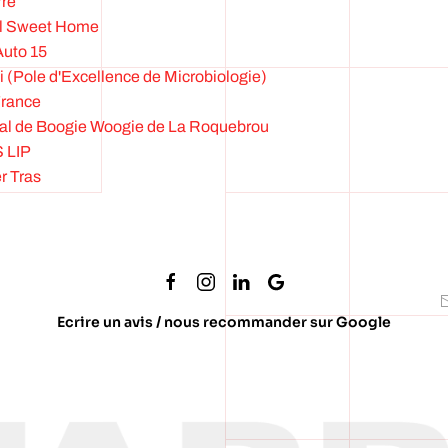
rre
tal Sweet Home
Auto 15
i (Pole d'Excellence de Microbiologie)
France
ival de Boogie Woogie de La Roquebrou
S LIP
er Tras
Ecrire un avis / nous recommander sur Google