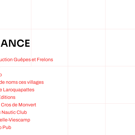
IANCE
uction Guêpes et Frelons
e
o
de noms ces villages
 de Laroquapattes
Editions
e Cros de Monvert
c Nautic Club
pelle-Viescamp
io Pub