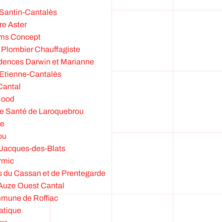
t-Santin-Cantalès
re Aster
iums Concept
e Plombier Chauffagiste
sidences Darwin et Marianne
t-Etienne-Cantalès
Cantal
Mood
 de Santé de Laroquebrou
ge
ou
t-Jacques-des-Blats
rmic
is du Cassan et de Prentegarde
 Auze Ouest Cantal
ommune de Roffiac
atique